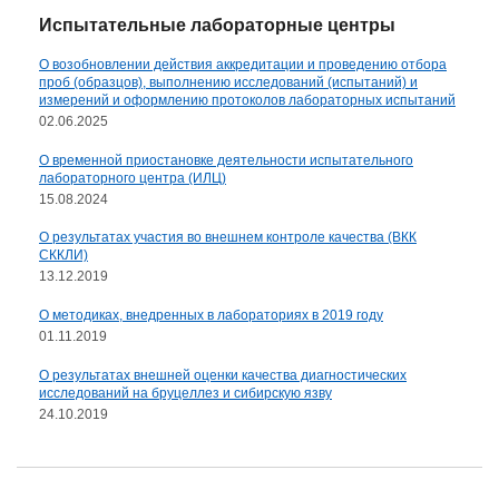
Испытательные лабораторные центры
О возобновлении действия аккредитации и проведению отбора
проб (образцов), выполнению исследований (испытаний) и
измерений и оформлению протоколов лабораторных испытаний
02.06.2025
О временной приостановке деятельности испытательного
лабораторного центра (ИЛЦ)
15.08.2024
О результатах участия во внешнем контроле качества (ВКК
СККЛИ)
13.12.2019
О методиках, внедренных в лабораториях в 2019 году
01.11.2019
О результатах внешней оценки качества диагностических
исследований на бруцеллез и сибирскую язву
24.10.2019