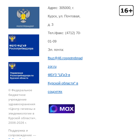
Адрес: 305000, г.
Курск, ул. Почтовая,
д. 3
Тел./факс: (4712)
70-
01-09
Эл. почта:
fbuz@46.rospotrebnad
zor.ru
ФБУЗ "ЦГиЭ в
Курской области" в
© Федеральное
соцсетях
бюджетное
учреждение
здравоохранения
«Центр гигиены и
эпидемиологии в
Курской области»,
2006-2026 г.
Поддержка и
сопровождение —