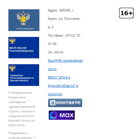
Адрес: 305000, г.
Курск, ул. Почтовая,
д. 3
Тел./факс: (4712)
70-
01-09
Эл. почта:
fbuz@46.rospotrebnad
zor.ru
ФБУЗ "ЦГиЭ в
Курской области" в
© Федеральное
соцсетях
бюджетное
учреждение
здравоохранения
«Центр гигиены и
эпидемиологии в
Курской области»,
2006-2026 г.
Поддержка и
сопровождение —