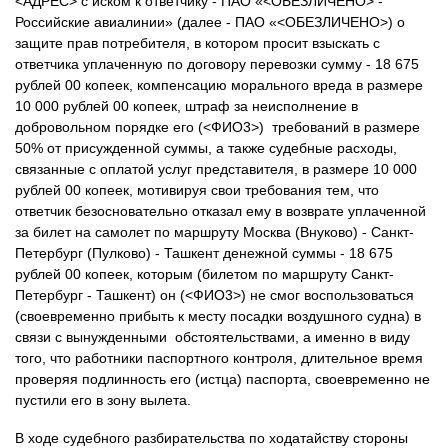
<АДРЕС> с иском к ответчику - ПАО «<ОБЕЗЛИЧЕНО> -
Российские авиалинии» (далее - ПАО «<ОБЕЗЛИЧЕНО>) о
защите прав потребителя, в котором просит взыскать с
ответчика уплаченную по договору перевозки сумму - 18 675
рублей 00 копеек, компенсацию морального вреда в размере
10 000 рублей 00 копеек, штраф за неисполнение в
добровольном порядке его (<ФИО3>) требований в размере
50% от присужденной суммы, а также судебные расходы,
связанные с оплатой услуг представителя, в размере 10 000
рублей 00 копеек, мотивируя свои требования тем, что
ответчик безосновательно отказал ему в возврате уплаченной
за билет на самолет по маршруту Москва (Внуково) - Санкт-
Петербург (Пулково) - Ташкент денежной суммы - 18 675
рублей 00 копеек, которым (билетом по маршруту Санкт-
Петербург - Ташкент) он (<ФИО3>) не смог воспользоваться
(своевременно прибыть к месту посадки воздушного судна) в
связи с вынужденными обстоятельствами, а именно в виду
того, что работники паспортного контроля, длительное время
проверяя подлинность его (истца) паспорта, своевременно не
пустили его в зону вылета.
В ходе судебного разбирательства по ходатайству стороны