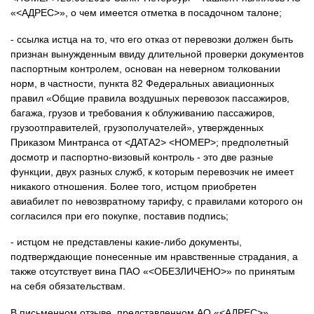
«<АДРЕС>», о чем имеется отметка в посадочном талоне;
- ссылка истца на то, что его отказ от перевозки должен быть
признан вынужденным ввиду длительной проверки документов
паспортным контролем, основан на неверном толковании
норм, в частности, пункта 82 Федеральных авиационных
правил «Общие правила воздушных перевозок пассажиров,
багажа, грузов и требования к облуживанию пассажиров,
грузоотправителей, грузополучателей», утвержденных
Приказом Минтранса от <ДАТА2> <НОМЕР>; предполетный
досмотр и паспортно-визовый контроль - это две разные
функции, двух разных служб, к которым перевозчик не имеет
никакого отношения. Более того, истцом приобретен
авиабилет по невозвратному тарифу, с правилами которого он
согласился при его покупке, поставив подпись;
- истцом не представлены какие-либо документы,
подтверждающие понесенные им нравственные страдания, а
также отсутствует вина ПАО «<ОБЕЗЛИЧЕНО>» по принятым
на себя обязательствам.
В письменном отзыве, представленном АО «<АДРЕС>»,