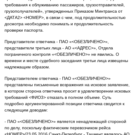
требования к облуживанию пассажиров, грузоотправителей,
грузополучателей», утвержденных Приказом Минтранса от
<ДАТА2> <НОМЕР>, в связи с чем, под продолжительностью
досмотра необходимо понимать и продолжительность
проверки паспорта.
Представители ответчика - ПАО «<ОБЕЗЛИЧЕНО>»,
представители третьих лица - АО «<АДРЕС>», Отдела
пограничного контроля «<ОБЕЗЛИЧЕНО>» не явились. О
времени и месте судебного заседания третьи лица извещены
надлежащим образом.
Представителем ответчика - ПАО «<ОБЕЗЛИЧЕНО>»
представлены письменные возражения на исковое заявление,
в котором сторона ответчика просит в удовлетворении исковых
требований <ФИО3> отказать в полном объеме. Суть
подробно аргументированной позиции ответчика сводится к
следующим доводам:
- ПАО «<ОБЕЗЛИЧЕНО>» является ненадлежащей стороной
по делу, поскольку фактическим перевозчиком рейса
<НОМЕР>/23.05.2016 Санкт-Петербург - Ташкент являлось АО