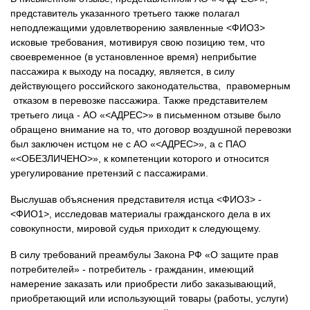
представитель указанного третьего также полагал
неподлежащими удовлетворению заявленные <ФИО3>
исковые требования, мотивируя свою позицию тем, что
своевременное (в установленное время) неприбытие
пассажира к выходу на посадку, является, в силу
действующего российского законодательства, правомерным
отказом в перевозке пассажира. Также представителем
третьего лица - АО «<АДРЕС>» в письменном отзыве было
обращено внимание на то, что договор воздушной перевозки
был заключен истцом не с АО «<АДРЕС>», а с ПАО
«<ОБЕЗЛИЧЕНО>», к компетенции которого и относится
урегулирование претензий с пассажирами.
Выслушав объяснения представителя истца <ФИО3> -
<ФИО1>, исследовав материалы гражданского дела в их
совокупности, мировой судья приходит к следующему.
В силу требований преамбулы Закона РФ «О защите прав
потребителей» - потребитель - гражданин, имеющий
намерение заказать или приобрести либо заказывающий,
приобретающий или использующий товары (работы, услуги)