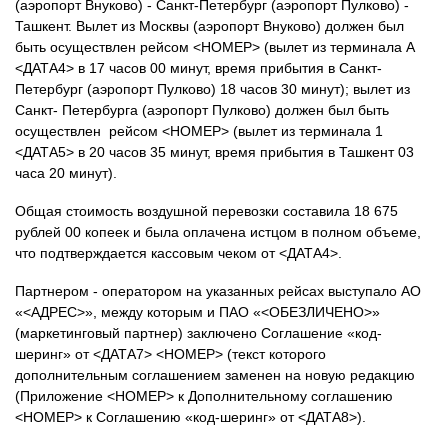
(аэропорт Внуково) - Санкт-Петербург (аэропорт Пулково) -
Ташкент. Вылет из Москвы (аэропорт Внуково) должен был
быть осуществлен рейсом <НОМЕР> (вылет из терминала А
<ДАТА4> в 17 часов 00 минут, время прибытия в Санкт-
Петербург (аэропорт Пулково) 18 часов 30 минут); вылет из
Санкт- Петербурга (аэропорт Пулково) должен был быть
осуществлен рейсом <НОМЕР> (вылет из терминала 1
<ДАТА5> в 20 часов 35 минут, время прибытия в Ташкент 03
часа 20 минут).
Общая стоимость воздушной перевозки составила 18 675
рублей 00 копеек и была оплачена истцом в полном объеме,
что подтверждается кассовым чеком от <ДАТА4>.
Партнером - оператором на указанных рейсах выступало АО
«<АДРЕС>», между которым и ПАО «<ОБЕЗЛИЧЕНО>»
(маркетинговый партнер) заключено Соглашение «код-
шеринг» от <ДАТА7> <НОМЕР> (текст которого
дополнительным соглашением заменен на новую редакцию
(Приложение <НОМЕР> к Дополнительному соглашению
<НОМЕР> к Соглашению «код-шеринг» от <ДАТА8>).