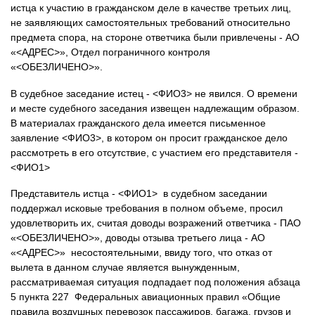
истца к участию в гражданском деле в качестве третьих лиц,
не заявляющих самостоятельных требований относительно
предмета спора, на стороне ответчика были привлечены - АО
«<АДРЕС>», Отдел пограничного контроля
«<ОБЕЗЛИЧЕНО>».
В судебное заседание истец - <ФИО3> не явился. О времени
и месте судебного заседания извещен надлежащим образом.
В материалах гражданского дела имеется письменное
заявление <ФИО3>, в котором он просит гражданское дело
рассмотреть в его отсутствие, с участием его представителя -
<ФИО1>
Представитель истца - <ФИО1> в судебном заседании
поддержал исковые требования в полном объеме, просил
удовлетворить их, считая доводы возражений ответчика - ПАО
«<ОБЕЗЛИЧЕНО>», доводы отзыва третьего лица - АО
«<АДРЕС>» несостоятельными, ввиду того, что отказ от
вылета в данном случае является вынужденным,
рассматриваемая ситуация подпадает под положения абзаца
5 пункта 227 Федеральных авиационных правил «Общие
правила воздушных перевозок пассажиров, багажа, грузов и