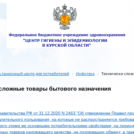
ьтационный центр для потребителей
Инфотека
Технически слож
сложные товары бытового назначения
авительства РФ от 31.12.2020 N 2463 "Об утверждении Правил про
длительного пользования, на которые не распространяется требов
его этими же основными потребительскими свойствами, на период 
ных товаров надлежащего качества, не подлежащих обмену, а такж