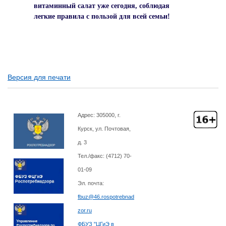
витаминный салат уже сегодня, соблюдая
легкие правила с пользой для всей семьи!
Версия для печати
Адрес: 305000, г.
Курск, ул. Почтовая,
д. 3
Тел./факс: (4712)
70-
01-09
Эл. почта:
fbuz@46.rospotrebnad
zor.ru
ФБУЗ "ЦГиЭ в