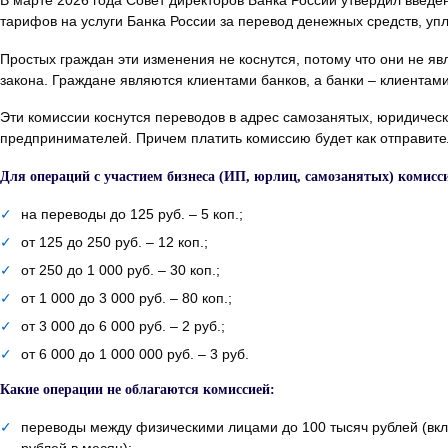
тарифов на услуги Банка России за перевод денежных средств, уп
Простых граждан эти изменения не коснутся, потому что они не яв
закона. Граждане являются клиентами банков, а банки – клиентами
Эти комиссии коснутся переводов в адрес самозанятых, юридичес
предпринимателей. Причем платить комиссию будет как отправител
Для операций с участием бизнеса (ИП, юрлиц, самозанятых) комисс
✓
на переводы до 125 руб. – 5 коп.;
✓
от 125 до 250 руб. – 12 коп.;
✓
от 250 до 1 000 руб. – 30 коп.;
✓
от 1 000 до 3 000 руб. – 80 коп.;
✓
от 3 000 до 6 000 руб. – 2 руб.;
✓
от 6 000 до 1 000 000 руб. – 3 руб.
Какие операции не облагаются комиссией:
✓
переводы между физическими лицами до 100 тысяч рублей (вк
рублей в месяц);