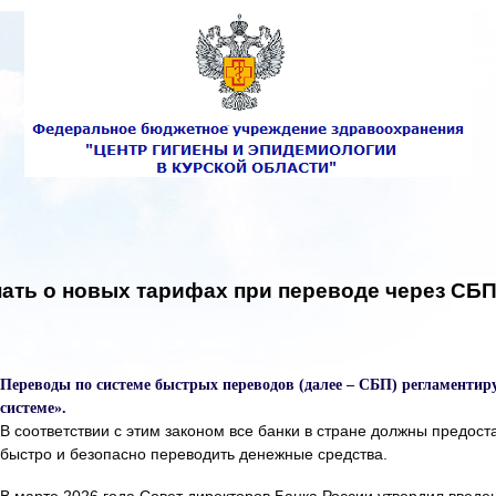
нать о новых тарифах при переводе через СБ
Переводы по системе быстрых переводов (далее – СБП) регламенти
системе».
В соответствии с этим законом все банки в стране должны предост
быстро и безопасно переводить денежные средства.
В марте 2026 года Совет директоров Банка России утвердил введен